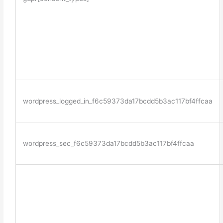
wordpress_logged_in_f6c59373da17bcdd5b3ac117bf4ffcaa
wordpress_sec_f6c59373da17bcdd5b3ac117bf4ffcaa