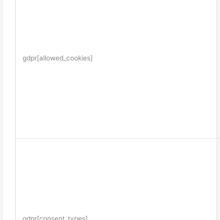
gdpr[allowed_cookies]
gdpr[consent_types]