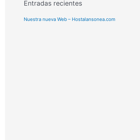
Entradas recientes
o
r
Nuestra nueva Web – Hostalansonea.com
: